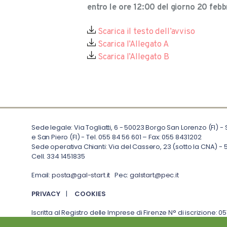
entro le ore 12:00 del giorno 20 feb
Scarica il testo dell’avviso
Scarica l’Allegato A
Scarica l’Allegato B
Sede legale: Via Togliatti, 6 - 50023 Borgo San Lorenzo (FI) -
e San Piero (FI) - Tel. 055 84 56 601 – Fax: 055 8431202
Sede operativa Chianti: Via del Cassero, 23 (sotto la CNA) - 5
Cell. 334 1451835
Email:
posta@gal-start.it
Pec:
galstart@pec.it
PRIVACY
|
COOKIES
Iscritta al Registro delle Imprese di Firenze N° di iscrizione: 
69.557.000€