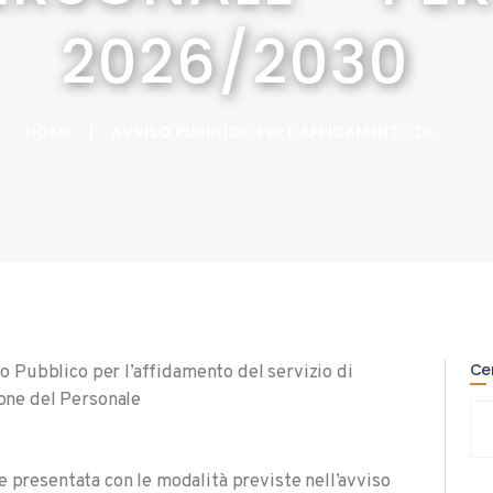
TRASPARENTE
2026/2030
PRESS ROOM
HOME
AVVISO PUBBLICO PER L’AFFIDAMENTO DI...
Ce
so Pubblico per l’affidamento del servizio di
one del Personale
Ric
per
presentata con le modalità previste nell’avviso