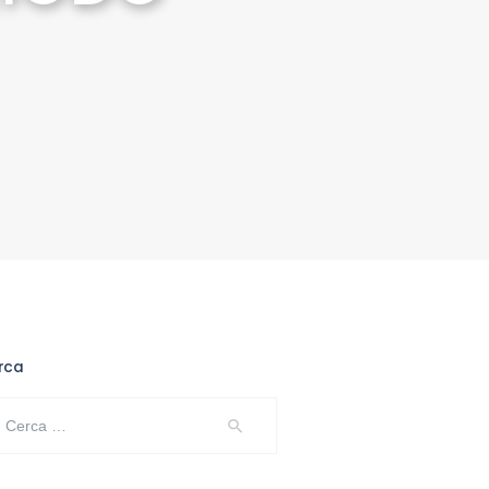
rca
erca
: