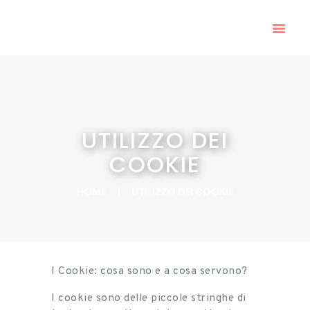
TERRITORIO
IN EVIDENZA
PROGRAMMAZIONE
2023-2027
BANDI
UTILIZZO DEI
ATTIVITÀ EXTRA
LEADER
COOKIE
AMM.NE
HOME
UTILIZZO DEI COOKIE
TRASPARENTE
PRESS ROOM
I Cookie: cosa sono e a cosa servono?
I cookie sono delle piccole stringhe di