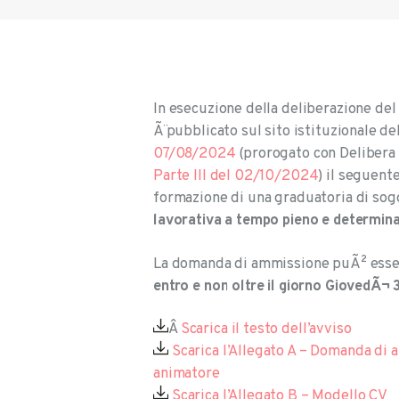
In esecuzione della deliberazione de
Ã¨ pubblicato sul sito istituzionale d
07/08/2024
(prorogato con Delibera
Parte III del 02/10/2024
) il seguent
formazione di una graduatoria di sog
lavorativa a tempo pieno e determinat
La domanda di ammissione puÃ² essere
entro e non oltre il giorno GiovedÃ¬
Â
Scarica il testo dell’avviso
Scarica l’Allegato A – Domanda di 
animatore
Scarica l’Allegato B – Modello CV