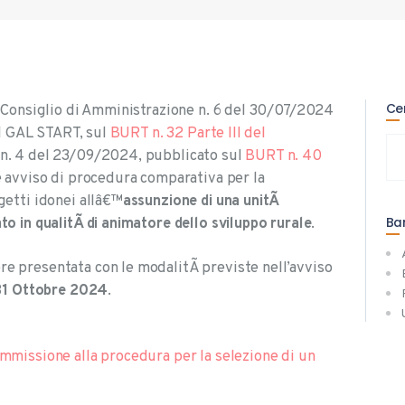
TRASPARENTE
PRESS ROOM
Ce
l Consiglio di Amministrazione n. 6 del 30/07/2024
el GAL START, sul
BURT n. 32 Parte III del
Ric
 n. 4 del 23/09/2024, pubblicato sul
BURT n. 40
per
e avviso di procedura comparativa per la
getti idonei allâ€™
assunzione di una unitÃ
Ba
o in qualitÃ di animatore dello sviluppo rurale
.
 presentata con le modalitÃ previste nell’avviso
 31 Ottobre 2024
.
ammissione alla procedura per la selezione di un